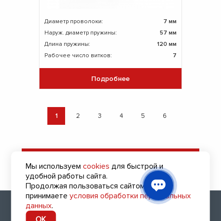
Диаметр проволоки:
7 мм
Наруж. диаметр пружины:
57 мм
Длина пружины:
120 мм
Рабочее число витков:
7
Подробнее
1
2
3
4
5
6
Оставить заявку
Мы используем
cookies
для быстрой и
на подбор пружин
удобной работы сайта.
Продолжая пользоваться сайтом, вы
принимаете
условия обработки персональных
2010 - 2026 (с) Все права защищены
данных
.
8 (495) 108-41-85
OK