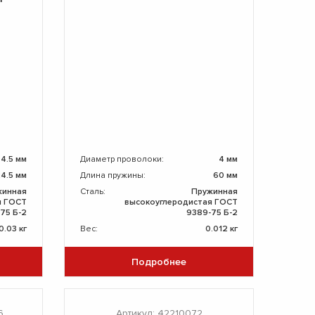
4.5 мм
Диаметр проволоки:
4 мм
24.5 мм
Длина пружины:
60 мм
жинная
Сталь:
Пружинная
я ГОСТ
высокоуглеродистая ГОСТ
75 Б-2
9389-75 Б-2
0.03 кг
Вес:
0.012 кг
Подробнее
6
Артикул: 42210072