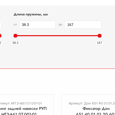
Длина пружины, мм
от
до
2
38.3
167
тикул: МТЗ-А61.07.001-01
Артикул: Дон 651.40.01.01.2
инт задней навески РУП
Фиксатор Дон
МТЗ-А61.07.001-01
651.40.01.01.20.60