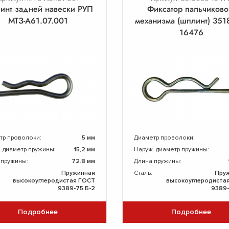
инт задней навески РУП
Фиксатор пальчиково
МТЗ-А61.07.001
механизма (шплинт) 351
16476
тр проволоки:
5 мм
Диаметр проволоки:
. диаметр пружины:
15,2 мм
Наруж. диаметр пружины:
 пружины:
72.8 мм
Длина пружины:
Пружинная
Сталь:
Пру
высокоуглеродистая ГОСТ
высокоуглеродиста
9389-75 Б-2
9389-
Подробнее
Подробнее