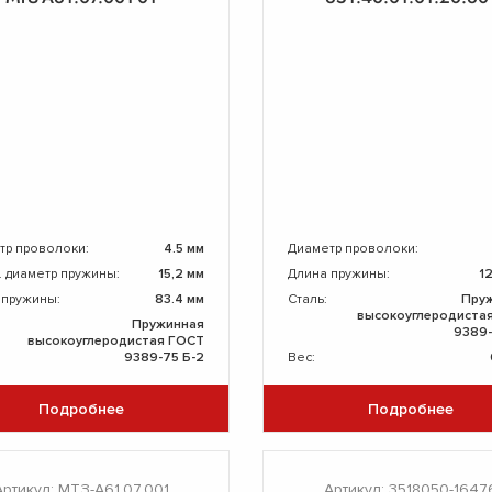
тр проволоки:
4.5 мм
Диаметр проволоки:
. диаметр пружины:
15,2 мм
Длина пружины:
1
 пружины:
83.4 мм
Сталь:
Пру
высокоуглеродиста
Пружинная
9389-
высокоуглеродистая ГОСТ
9389-75 Б-2
Вес:
Подробнее
Подробнее
Артикул: МТЗ-А61.07.001
Артикул: 3518050-1647