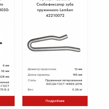
го
Скоба-фиксатор зуба
8050-
пружинного Lemken
42210072
6 мм
Диаметр проволоки:
12 мм
36 мм
Длина пружины:
165 мм
128 мм
Сталь:
Пружинная легированная
жинная
60С2А ГОСТ 14959-2016
я ГОСТ
75 Б-2
Вес:
0.26 кг
Подробнее