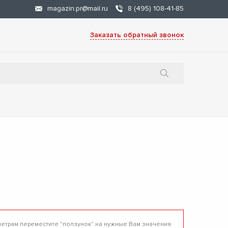
magazin.pr@mail.ru
8 (495) 108-41-85
Заказать обратный звонок
метрам переместите "ползунок" на нужные Вам значения